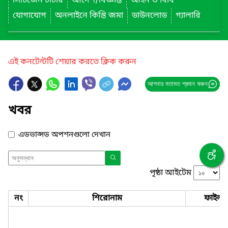
সিটিজেন চার্টার
আদেশ/বিজ্ঞপ্তি
আইন ও বিধি
যোগাযোগ
অনলাইনে কিস্তি জমা
ডাউনলোড
গ্যালারি
এই কনটেন্টটি শেয়ার করতে ক্লিক করুন
আপনার মতামত প্রদান করুন
খবর
এডভান্সড অপশনগুলো দেখান
পৃষ্ঠা আইটেম
নং
শিরোনাম
ফাইল