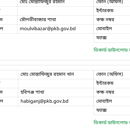
মোঃ মোস্তাফিজুর রহমান
ফোন (অফিস)
ি
ইন্টারকম
স
মৌলভীবাজার শাখা
কক্ষ নম্বর
ইল
moulvibazar
@pkb.gov.bd
মোবাইল
ফ্যাক্স
ভিকার্ড ডাউনলোড
মোঃ মোস্তাফিজুর রহমান খান
ফোন (অফিস)
ি
ইন্টারকম
স
হবিগঞ্জ শাখা
কক্ষ নম্বর
ইল
habiganj
@pkb.gov.bd
মোবাইল
ফ্যাক্স
ভিকার্ড ডাউনলোড