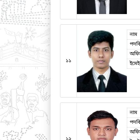
নাম
পদব
অফি
১১
ইমে
নাম
পদব
অফি
১২