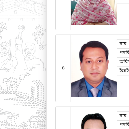
নাম
পদব
অফি
৪
ইমে
নাম
পদব