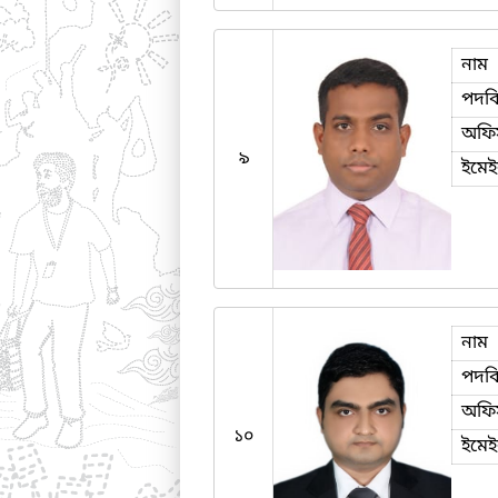
নাম
পদব
অফি
৯
ইমে
নাম
পদব
অফি
১০
ইমে