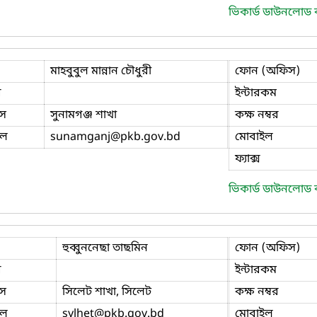
ভিকার্ড ডাউনলোড
মাহবুবুল মান্নান চৌধুরী
ফোন (অফিস)
ি
ইন্টারকম
স
সুনামগঞ্জ শাখা
কক্ষ নম্বর
ইল
sunamganj
@pkb.gov.bd
মোবাইল
ফ্যাক্স
ভিকার্ড ডাউনলোড
হুব্বুননেছা তাছমিন
ফোন (অফিস)
ি
ইন্টারকম
স
সিলেট শাখা, সিলেট
কক্ষ নম্বর
ইল
sylhet
@pkb.gov.bd
মোবাইল