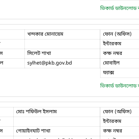
ভিকার্ড ডাউনলোড
খন্দকার মোনায়েম
ফোন (অফিস)
ি
ইন্টারকম
স
সিলেট শাখা
কক্ষ নম্বর
ইল
sylhet
@pkb.gov.bd
মোবাইল
ফ্যাক্স
ভিকার্ড ডাউনলোড
মোঃ শফিউল ইসলাম
ফোন (অফিস)
ি
ইন্টারকম
স
গোয়াইনঘাট শাখা
কক্ষ নম্বর