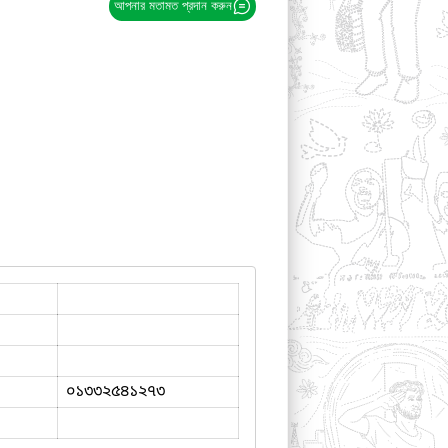
আপনার মতামত প্রদান করুন
০১৩৩২৫৪১২৭৩