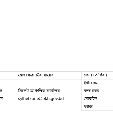
মোঃ ফেরদাউস খায়ের
ফোন (অফিস)
ি
ইন্টারকম
স
সিলেট আঞ্চলিক কার্যালয়
কক্ষ নম্বর
ইল
sylhetzone
@pkb.gov.bd
মোবাইল
ফ্যাক্স