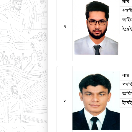
নাম
পদব
অফি
৭
ইমে
নাম
পদব
অফি
৮
ইমে