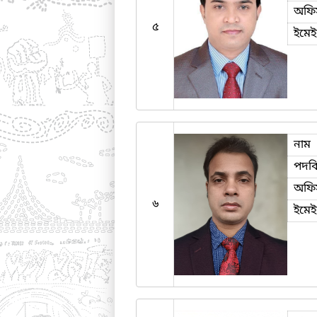
অফি
৫
ইমে
নাম
পদব
অফি
৬
ইমে