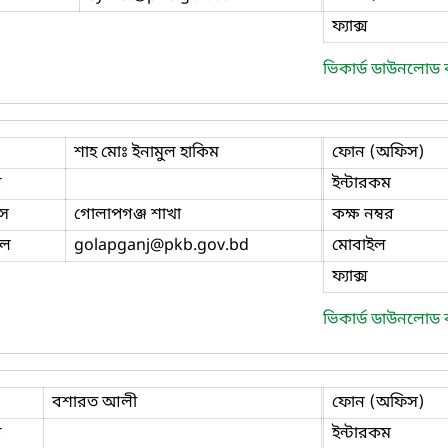
ফ্যাক্স
ভিকার্ড ডাউনলোড
শাহ মোঃ ইনামুল হাকিম
ফোন (অফিস)
ি
ইন্টারকম
স
গোলাপগঞ্জ শাখা
কক্ষ নম্বর
ইল
golapganj
@pkb.gov.bd
মোবাইল
ফ্যাক্স
ভিকার্ড ডাউনলোড
বশারত আলী
ফোন (অফিস)
ি
ইন্টারকম