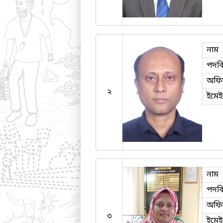
নাম
পদব
অফি
২
ইমে
নাম
পদব
অফি
৩
ইমে