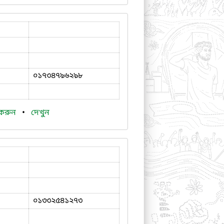
০১৭৩৪৭৯৬২৯৮
 করুন
•
দেখুন
০১৩৩২৫৪১২৭৩