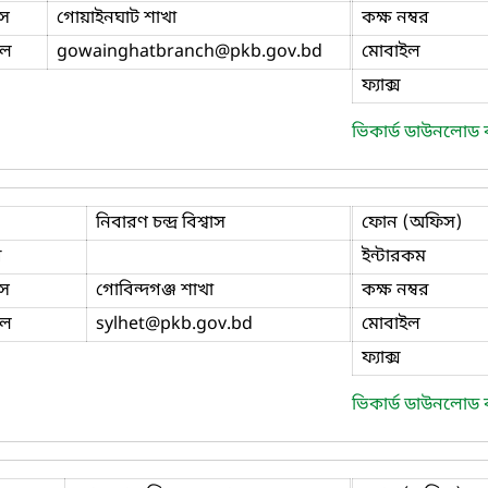
স
গোয়াইনঘাট শাখা
কক্ষ নম্বর
ইল
gowainghatbranch
@pkb.gov.bd
মোবাইল
ফ্যাক্স
ভিকার্ড ডাউনলোড
নিবারণ চন্দ্র বিশ্বাস
ফোন (অফিস)
ি
ইন্টারকম
স
গোবিন্দগঞ্জ শাখা
কক্ষ নম্বর
ইল
sylhet
@pkb.gov.bd
মোবাইল
ফ্যাক্স
ভিকার্ড ডাউনলোড