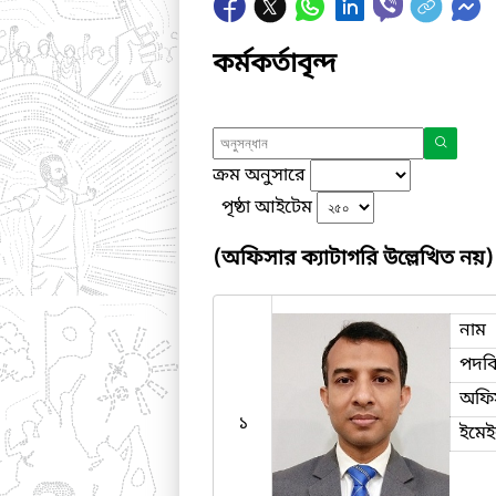
কর্মকর্তাবৃন্দ
ক্রম অনুসারে
পৃষ্ঠা আইটেম
(অফিসার ক্যাটাগরি উল্লেখিত নয়)
নাম
পদব
অফি
১
ইমে