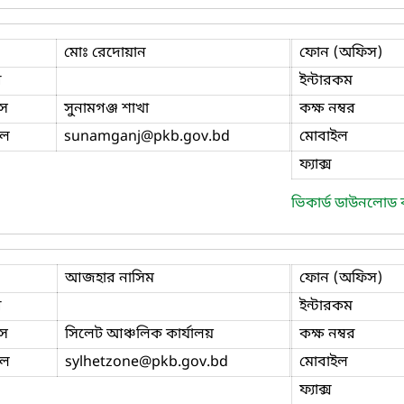
মোঃ রেদোয়ান
ফোন (অফিস)
ি
ইন্টারকম
স
সুনামগঞ্জ শাখা
কক্ষ নম্বর
ইল
sunamganj
@pkb.gov.bd
মোবাইল
ফ্যাক্স
ভিকার্ড ডাউনলোড
আজহার নাসিম
ফোন (অফিস)
ি
ইন্টারকম
স
সিলেট আঞ্চলিক কার্যালয়
কক্ষ নম্বর
ইল
sylhetzone
@pkb.gov.bd
মোবাইল
ফ্যাক্স