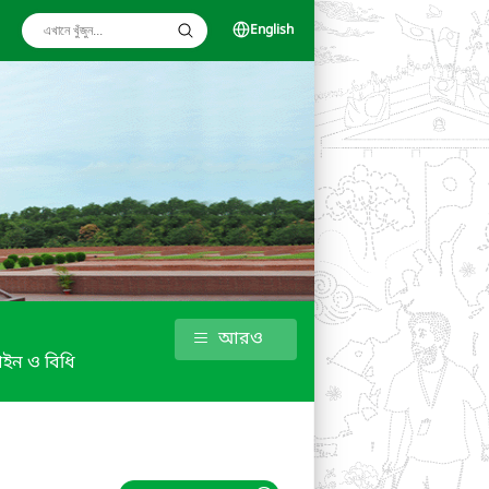
English
আরও
ইন ও বিধি